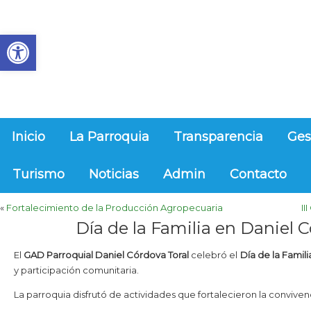
Abrir barra de herramientas
Inicio
La Parroquia
Transparencia
Ges
Turismo
Noticias
Admin
Contacto
«
Fortalecimiento de la Producción Agropecuaria
I
Día de la Familia en Daniel 
El
GAD Parroquial Daniel Córdova Toral
celebró el
Día de la Famili
y participación comunitaria.
La parroquia disfrutó de actividades que fortalecieron la conviven