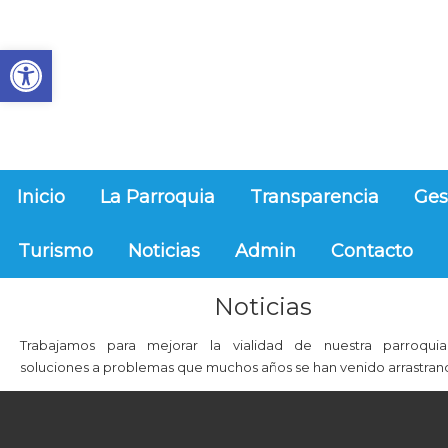
Abrir barra de herramientas
Inicio
La Parroquia
Transparencia
Ges
Turismo
Noticias
Admin
Contacto
Noticias
Trabajamos para mejorar la vialidad de nuestra parroqui
soluciones a problemas que muchos años se han venido arrastran