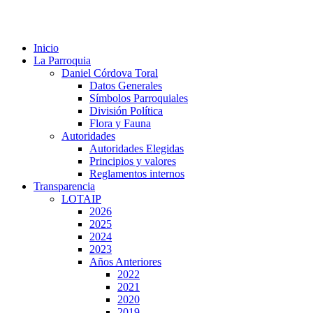
Inicio
La Parroquia
Daniel Córdova Toral
Datos Generales
Símbolos Parroquiales
División Política
Flora y Fauna
Autoridades
Autoridades Elegidas
Principios y valores
Reglamentos internos
Transparencia
LOTAIP
2026
2025
2024
2023
Años Anteriores
2022
2021
2020
2019