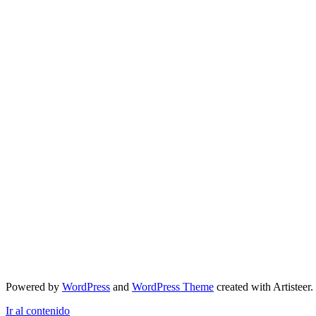
Acerca de Daniel Córdova Toral
Noticias
Cultura
Gobierno
Transparencia
LOTAIP
Proceso de Contratación
Solicitud de acceso a la información
Contactos
073011232
Powered by
WordPress
and
WordPress Theme
created with Artisteer.
Ir al contenido